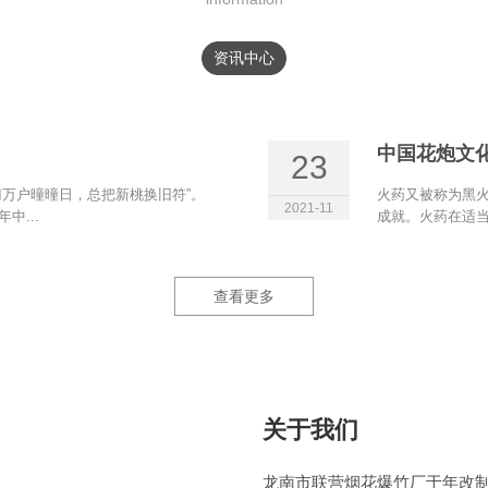
资讯中心
中国花炮文
23
门万户曈曈日，总把新桃换旧符”。
火药又被称为黑
2021-11
中...
成就。火药在适当
查看更多
关于我们
龙南市联营烟花爆竹厂于年改