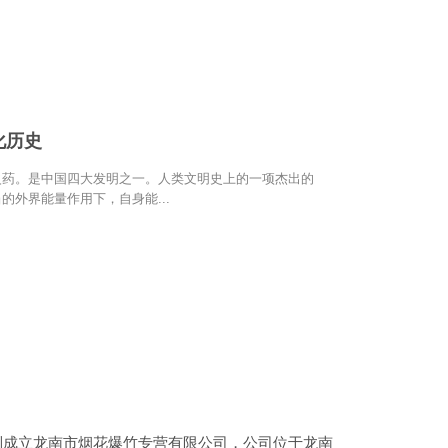
化历史
火药。是中国四大发明之一。人类文明史上的一项杰出的
的外界能量作用下，自身能...
制成立龙南市烟花爆竹专营有限公司，公司位于龙南