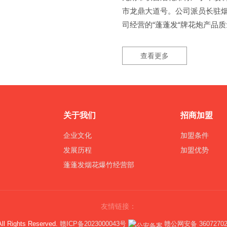
市龙鼎大道号。公司派员长驻
司经营的“蓬蓬发“牌花炮产品
查看更多
关于我们
招商加盟
企业文化
加盟条件
发展历程
加盟优势
蓬蓬发烟花爆竹经营部
友情链接：
All Rights Reserved.
赣ICP备2023000043号
赣公网安备 36072702